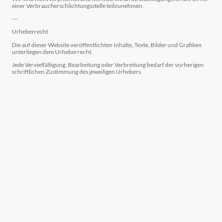
einer Verbraucherschlichtungsstelle teilzunehmen.
---
Urheberrecht
Die auf dieser Website veröffentlichten Inhalte, Texte, Bilder und Grafiken
unterliegen dem Urheberrecht.
Jede Vervielfältigung, Bearbeitung oder Verbreitung bedarf der vorherigen
schriftlichen Zustimmung des jeweiligen Urhebers.
© 2026 Noree Village Group Co., Ltd.
Alle Rechte vorbehalten.