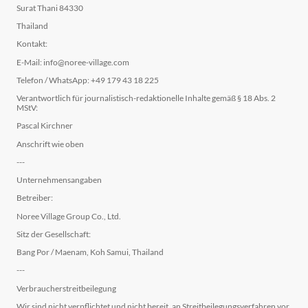
Surat Thani 84330
Thailand
Kontakt:
E-Mail: info@noree-village.com
Telefon / WhatsApp: +49 179 43 18 225
Verantwortlich für journalistisch-redaktionelle Inhalte gemäß § 18 Abs. 2
MStV:
Pascal Kirchner
Anschrift wie oben
---
Unternehmensangaben
Betreiber:
Noree Village Group Co., Ltd.
Sitz der Gesellschaft:
Bang Por / Maenam, Koh Samui, Thailand
---
Verbraucherstreitbeilegung
Wir sind nicht verpflichtet und nicht bereit, an Streitbeilegungsverfahren vor